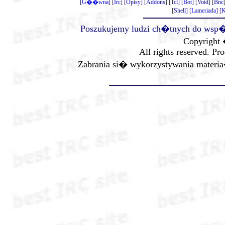
[
G��wna
] [
Irc
] [
Opisy
] [
Addons
] [
Tcl
] [
Bot
] [
Void
] [
Bnc
[
Shell
] [
Lameriada
] [
K
Poszukujemy ludzi ch�tnych do wsp�p
Copyright 
All rights reserved. Pr
Zabrania si� wykorzystywania mater