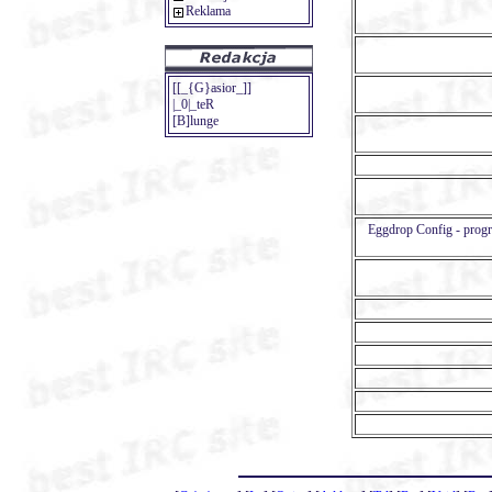
Reklama
[[_{G}asior_]]
|_0|_teR
[B]lunge
Eggdrop Config - pro