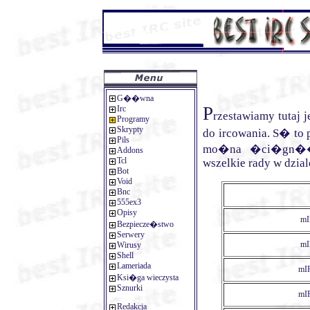
G��wna
P
Irc
rzestawiamy tutaj 
Programy
Skrypty
do ircowania. S� to
Pils
mo�na �ci�gn�
Addons
Tcl
wszelkie rady w dzia
Bot
Void
Bnc
555ex3
Opisy
mI
Bezpiecze�stwo
Serwery
mI
Wirusy
Shell
Lameriada
mIR
Ksi�ga wieczysta
Sznurki
mIR
Redakcja