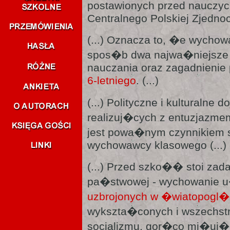
postawionych przed nauczyc
Centralnego Polskiej Zjednocz
(...) Oznacza to, �e wych
spos�b dwa najwa�niejsze p
nauczania oraz zagadnienie 
6-letniego
. (...)
(...) Polityczne i kulturalne
realizuj�cych z entuzjazm
jest powa�nym czynnikiem
wychowawcy klasowego (...)
(...) Przed szko�� stoi zad
pa�stwowej - wychowanie u
uzbrojonych w �wiatopogl�d
wykszta�conych i wszechstro
socjalizmu, gor�co mi�uj�