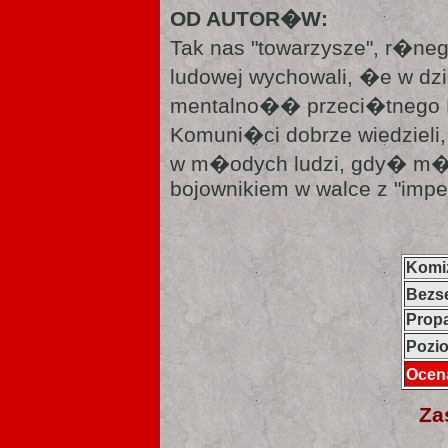
OD AUTOR�W:
Tak nas "towarzysze", r�ne
ludowej wychowali, �e w dz
mentalno�� przeci�tnego P
Komuni�ci dobrze wiedziel
w m�odych ludzi, gdy� m
bojownikiem w walce z "impe
Komi
Bez
Prop
Pozi
Ocen
Za