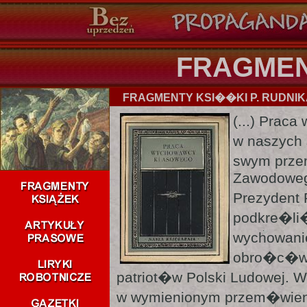
FRAGME
FRAGMENTY KSI��KI P. RUDNI
(...) Prac
w naszych
swym prze
Zawodoweg
Prezydent
podkre�li
wychowani
obro�c�w p
patriot�w Polski Ludowej. W
w wymienionym przem�wien