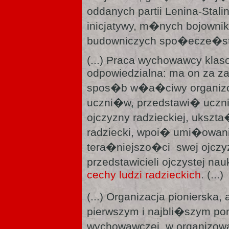
oddanych partii Lenina-Stal
inicjatywy, m�nych bojown
budowniczych spo�ecze�stw
(...) Praca wychowawcy klas
odpowiedzialna: ma on za z
spos�b w�a�ciwy organizo
uczni�w, przedstawi� ucz
ojczyzny radzieckiej, ukszt
radziecki, wpoi� umi�owani
tera�niejszo�ci swej ojc
przedstawicieli ojczystej nau
cechy ludzi radzieckich
. (...)
(...) Organizacja pioniersk
pierwszym i najbli�szym po
wychowawczej, w organizow