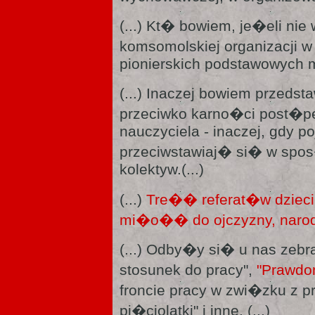
(...) Kt� bowiem, je�eli 
komsomolskiej organizacji
pionierskich podstawowych m
(...) Inaczej bowiem przeds
przeciwko karno�ci post�pe
nauczyciela - inaczej, gdy 
przeciwstawiaj� si� w spo
kolektyw.(...)
(...)
Tre�� referat�w dziec
mi�o�� do ojczyzny, narodu
(...) Odby�y si� u nas zebra
stosunek do pracy",
"Prawd
froncie pracy w zwi�zku z p
pi�ciolatki" i inne. (...)