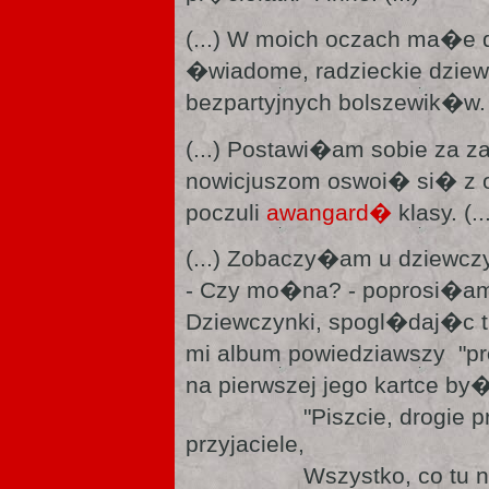
(...) W moich oczach ma�e
�wiadome, radzieckie dziew
bezpartyjnych bolszewik�w. (
(...) Postawi�am sobie za
nowicjuszom oswoi� si� z 
poczuli
awangard�
klasy. (..
(...) Zobaczy�am u dziewcz
- Czy mo�na? - poprosi�a
Dziewczynki, spogl�daj�c 
mi album powiedziawszy "pr
na pierwszej jego kartce by
"Piszcie, drogie przyja
przyjaciele,
Wszystko, co tu napisze