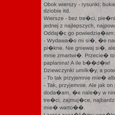
Obok wierszy - rysunki; buki
dziobie itd.
Wiersze - bez tre�ci, pie�ni 
jednej z najlepszych, najpo
Oddaj�c go powiedzia�am:
- Wydawa�o mi si�, �e nau
pi�kne. Nie gniewaj si�, ale
mnie zmartwi�. Przecie� to
paplanina! A ile b��d�w!
Dziewczynki umilk�y, a pot
- To tak przyjemnie mie� a
- Tak, przyjemnie. Ale jak 
doda�am, �e nale�y w ni
tre�ci, zajmuj�ce, najbardz
mie� warto��.
I zaraz zacz�li�my wsp�ln