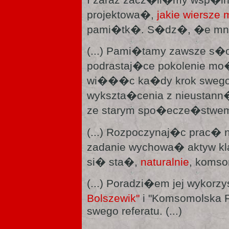
projektowa�,
jakie wiersz
pami�tk�. S�dz�, �e mnie 
(...) Pami�tamy zawsze s�o
podrastaj�ce pokolenie mo
wi���c ka�dy krok swego 
wykszta�cenia z nieustann�
ze starym spo�ecze�stw
(...) Rozpoczynaj�c prac� 
zadanie wychowa� aktyw kl
si� sta�,
naturalnie
, komsom
(...) Poradzi�em jej wykor
Bolszewik"
i "Komsomolska P
swego referatu. (...)