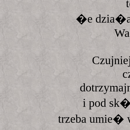
t
�e dzia�a
Wal
Czujnie
c
dotrzymaj
i pod sk�
trzeba umie