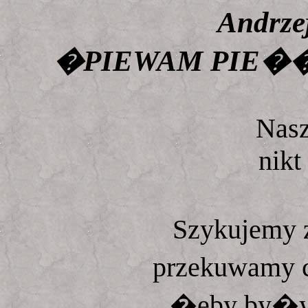
Andrze
�PIEWAM PIE��
Nasz
nikt
Szykujemy z
przekuwamy 
�eby by�y w