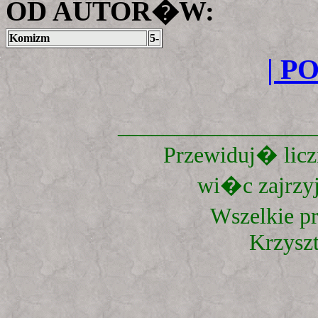
OD AUTOR�W:
Komizm
5-
| P
_________________
Przewiduj� liczn
wi�c zajrzyj
Wszelkie p
Krzysz