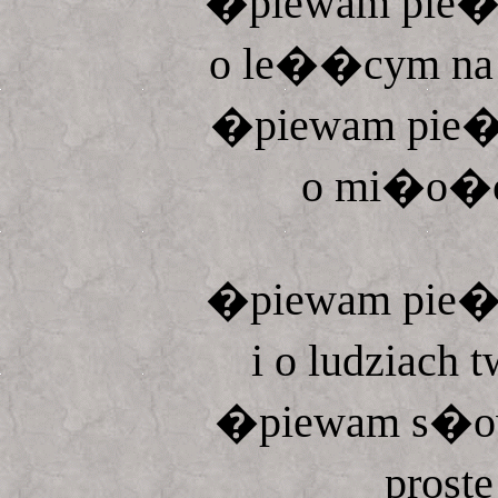
�piewam pie��
o le��cym na j
�piewam pie��
o mi�o�ci
�piewam pie�
i o ludziach 
�piewam s�ow
proste