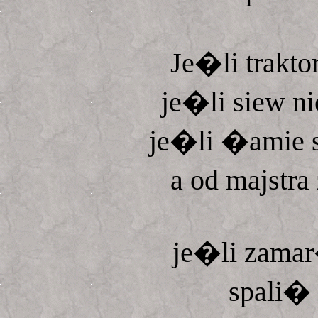
Je�li trakt
je�li siew ni
je�li �amie 
a od majstr
je�li zamar
spali� 