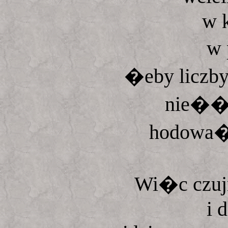
w k
w 
�eby liczby
nie�� 
hodowa�
Wi�c czujn
i d