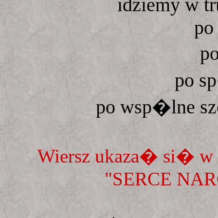
idziemy w t
po 
p
po sp
po wsp�lne sz
Wiersz ukaza� si� w to
"SERCE NARO