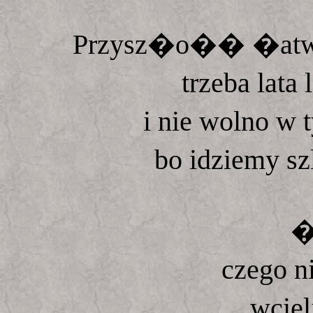
Przysz�o�� �atwy
trzeba lata
i nie wolno w
bo idziemy s
�
czego n
wciel