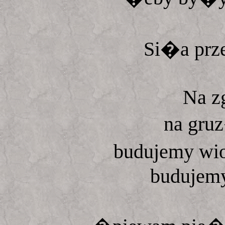
Si�a pr
Na zg
na gru
budujemy w
budujemy