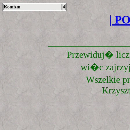
Komizm
4
| P
_________________
Przewiduj� liczn
wi�c zajrzyj
Wszelkie p
Krzysz