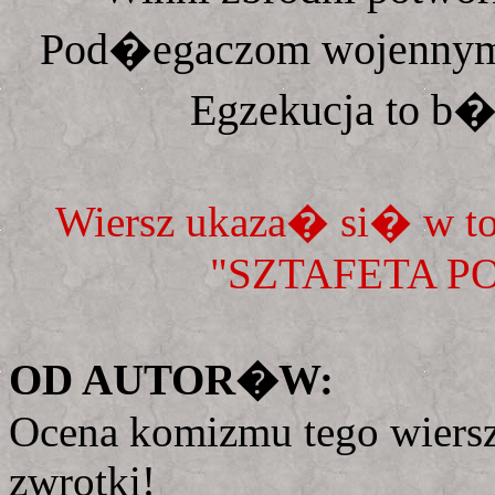
Pod�egaczom wojenny
Egzekucja to b�d
Wiersz ukaza� si� w tom
"SZTAFETA PO
OD AUTOR�W:
Ocena komizmu tego wiers
zwrotki!