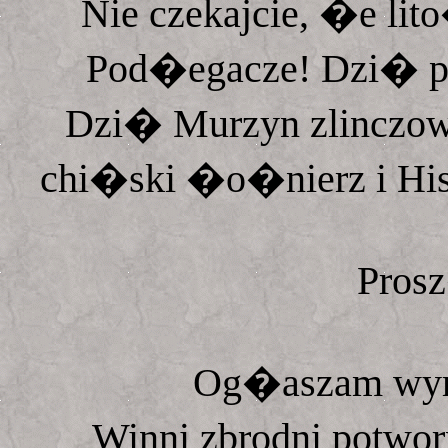
Nie czekajcie, �e 
Pod�egacze! Dzi� p
Dzi� Murzyn zlinczo
chi�ski �o�nierz i Hi
Pros
Og�aszam wyr
Winni zbrodni potwo