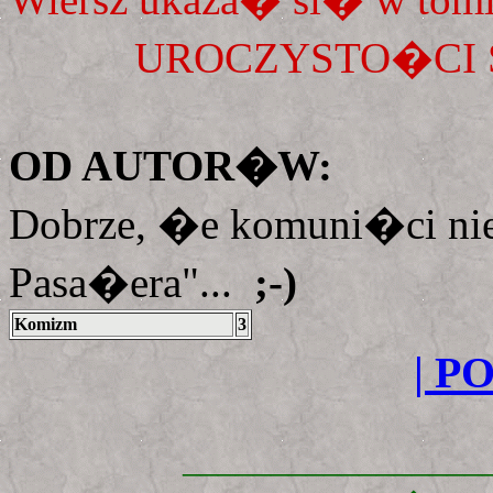
UROCZYSTO�CI SZ
OD AUTOR�W:
Dobrze, �e komuni�ci nie
Pasa�era"...
;-)
Komizm
3
| P
_________________