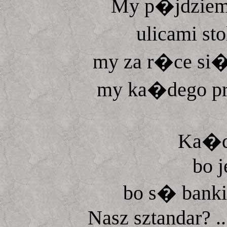
My p�jdziem
ulicami st
my za r�ce si�
my ka�dego prz
Ka�de
bo j
bo s� banki,
Nasz sztandar? .