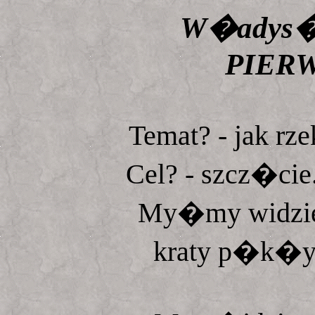
W�adys�a
PIER
Temat? - jak rz
Cel? - szcz�cie
My�my widziel
kraty p�k�y 