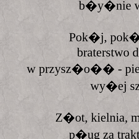
b�y�nie w
Pok�j, pok�
braterstwo d
w przysz�o�� - pi
wy�ej sz
Z�ot, kielnia, m
p�ug za trakt