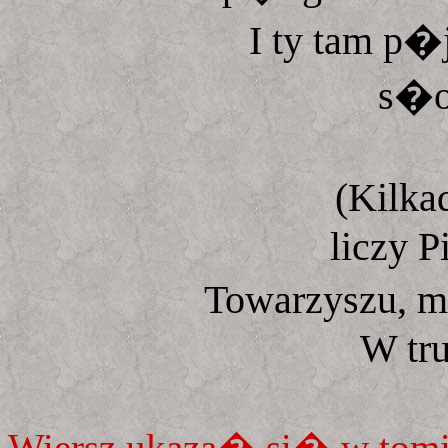
I ty tam p�j
s�ow
(Kilka
liczy P
Towarzyszu, 
W tru
Wiersz ukaza� si� w t