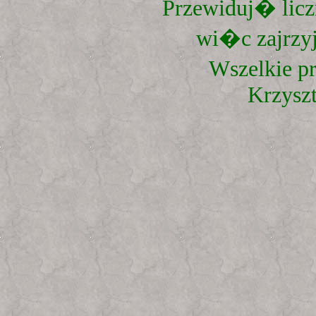
Przewiduj� liczn
wi�c zajrzyj
Wszelkie p
Krzysz