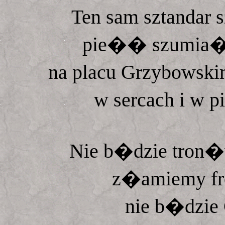
Ten sam sztandar
pie�� szumia�
na placu Grzybowski
w sercach i w 
Nie b�dzie tron�
z�amiemy fr
nie b�dzie C