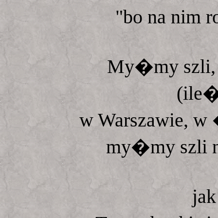
"bo na nim 
My�my szli, r
(ile� 
w Warszawie, w 
my�my szli n
jak