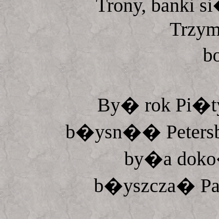
Trony, banki s
Trzyma
b
By� rok Pi�ty
b�ysn�� Petersbur
by�a doko
b�yszcza� Pa�