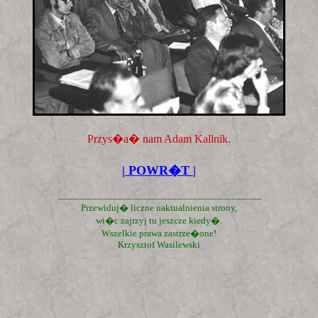
Przys�a� nam Adam Kallnik.
| POWR�T |
_________________________________________
Przewiduj� liczne uaktualnienia strony,
wi�c zajrzyj tu jeszcze kiedy�.
Wszelkie prawa zastrze�one!
Krzysztof Wasilewski