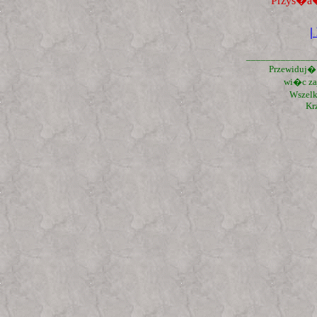
Przys�a�
______________
Przewiduj� l
wi�c zaj
Wszelk
Kr