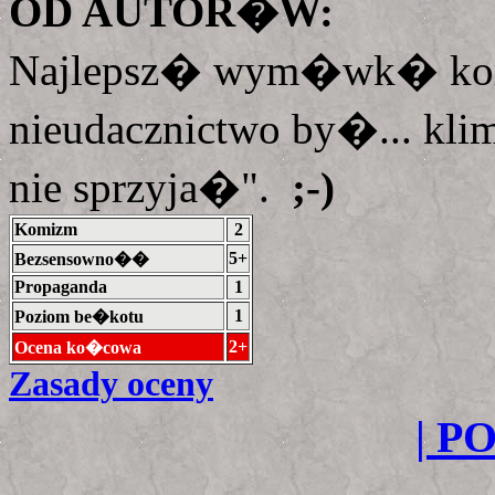
OD AUTOR�W:
Najlepsz� wym�wk� kom
nieudacznictwo by�... kli
nie sprzyja�".
;-)
Komizm
2
5+
Bezsensowno��
Propaganda
1
1
Poziom be�kotu
2+
Ocena ko�cowa
Zasady oceny
| P