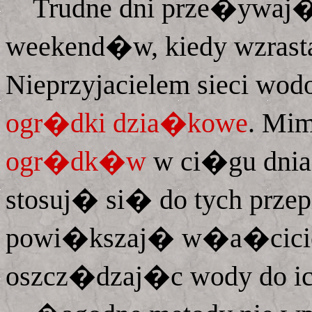
Trudne dni prze�ywaj�
weekend�w, kiedy wzrast
Nieprzyjacielem sieci wo
ogr�dki dzia�kowe
. Mi
ogr�dk�w
w ci�gu dnia
stosuj� si� do tych prze
powi�kszaj� w�a�cicie
oszcz�dzaj�c wody do ic