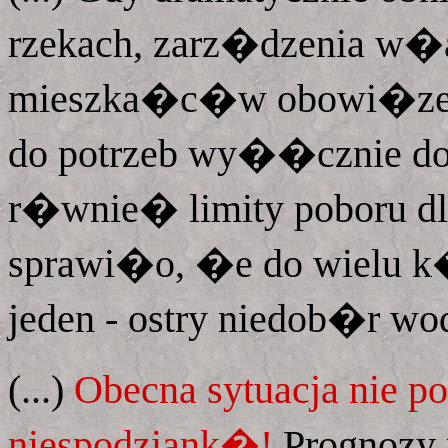
rzekach, zarz�dzenia w�
mieszka�c�w obowi�zek 
do potrzeb wy��cznie d
r�wnie� limity poboru d
sprawi�o, �e do wielu 
jeden - ostry niedob�r wod
(...)
Obecna sytuacja nie 
niespodziank�!
Prognozy 