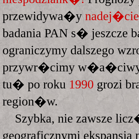
przewidywa�y
nadej�cie
badania PAN s� jeszcze ba
ograniczymy dalszego wzro
przywr�cimy w�a�ciwyc
tu� po roku
1990
grozi b
region�w.
Szybka, nie zawsze licz
geograficznymi ekspans