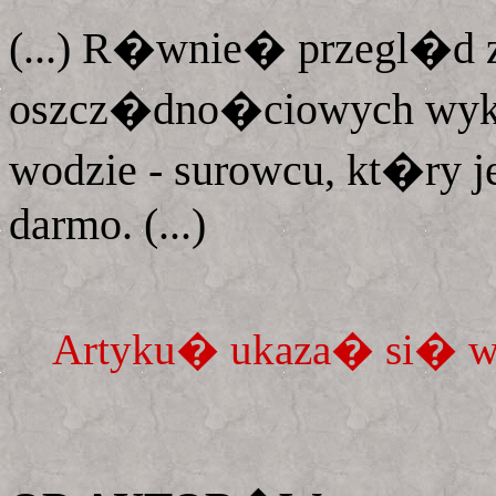
(...) R�wnie� przegl�
oszcz�dno�ciowych wyka
wodzie - surowcu, kt�ry j
darmo. (...)
Artyku� ukaza� si� 