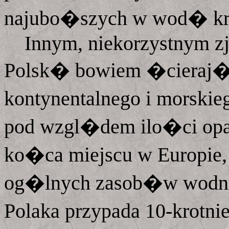
najubo�szych w wod� kra
Innym, niekorzystnym zj
Polsk� bowiem �cieraj
kontynentalnego i morski
pod wzgl�dem ilo�ci opa
ko�ca miejscu w Europi
og�lnych zasob�w wodnych
Polaka przypada 10-krotn