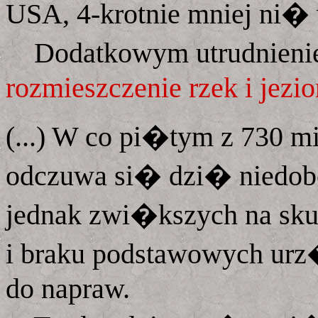
USA, 4-krotnie mniej ni� 
Dodatkowym utrudnienie
rozmieszczenie rzek i jezio
(...) W co pi�tym z 730 
odczuwa si� dzi� niedob
jednak zwi�kszych na skut
i braku podstawowych ur
do napraw.