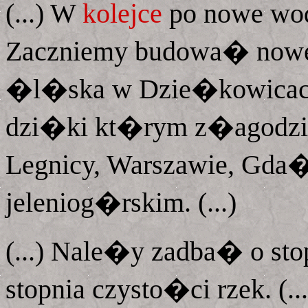
(...) W
kolejce
po nowe wod
Zaczniemy budowa� nowe 
�l�ska w Dzie�kowicach
dzi�ki kt�rym z�agodz
Legnicy, Warszawie, Gda
jeleniog�rskim. (...)
(...) Nale�y zadba� o st
stopnia czysto�ci rzek. (...