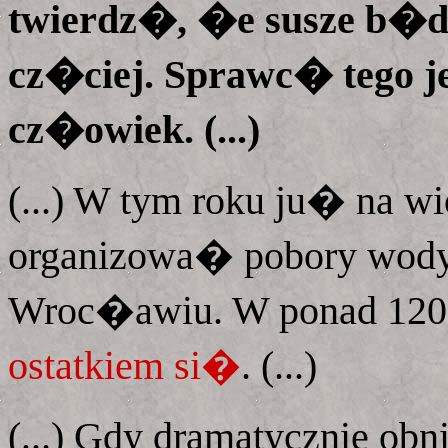
twierdz�, �e susze b�
cz�ciej. Sprawc� tego jest
cz�owiek. (...)
(...) W tym roku ju� na 
organizowa� pobory wody
Wroc�awiu. W ponad 120
ostatkiem si�
. (...)
(...) Gdy dramatycznie o