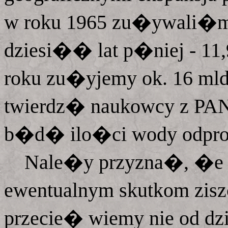
w roku 1965 zu�ywali�my
dziesi�� lat p�niej - 11
roku zu�yjemy ok. 16 mld 
twierdz� naukowcy z PAN
b�d� ilo�ci wody odprow
Nale�y przyzna�, �e m
ewentualnym skutkom ziszc
przecie� wiemy nie od d