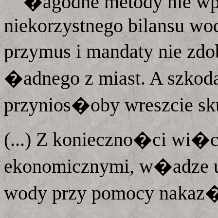
�agodne metody nie wp
niekorzystnego bilansu wo
przymus i mandaty nie z
�adnego z miast. A szkod
przynios�oby wreszcie skut
(...) Z konieczno�ci wi�c
ekonomicznymi, w�adze
wody przy pomocy nakaz�w