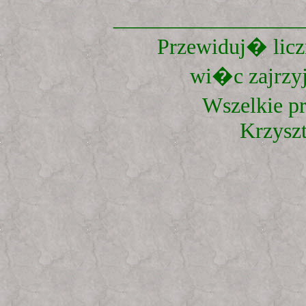
_________________
Przewiduj� liczn
wi�c zajrzyj
Wszelkie p
Krzysz