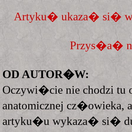
Artyku� ukaza� si� 
Przys�a� n
OD AUTOR�W:
Oczywi�cie nie chodzi tu
anatomicznej cz�owieka, a
artyku�u wykaza� si� 