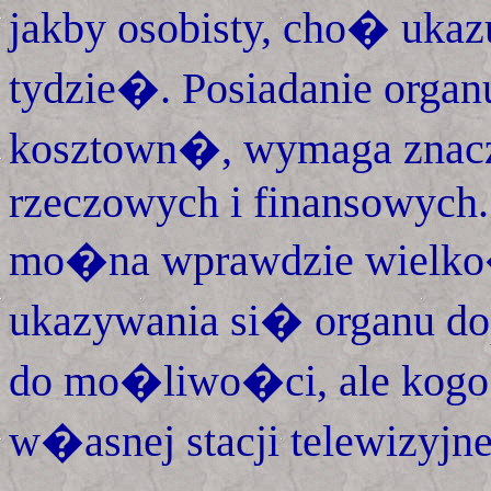
jakby osobisty, cho� ukaz
tydzie�. Posiadanie orga
kosztown�, wymaga znac
rzeczowych i finansowych.
mo�na wprawdzie wielk
ukazywania si� organu do
do mo�liwo�ci, ale kogo 
w�asnej stacji telewizyjnej