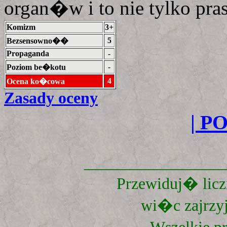
organ�w i to nie tylko pr
Komizm
3+
5
Bezsensowno��
Propaganda
-
-
Poziom be�kotu
4
Ocena ko�cowa
Zasady oceny
| P
_________________
Przewiduj� liczn
wi�c zajrzyj