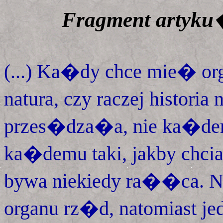
Fragment artyku
(...) Ka�dy chce mie� org
natura, czy raczej histori
przes�dza�a, nie ka�dem
ka�demu taki, jakby chc
bywa niekiedy ra��ca. 
organu rz�d, natomiast j