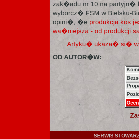
zak�adu nr 10 na partyjn�
wyborcz� FSM w Bielsku-Bia
opini�, �e
produkcja kos j
wa�niejsza - od produkcji
Artyku� ukaza� si� w
OD AUTOR�W:
Kom
Bez
Prop
Pozi
Ocen
Za
SERWIS STOWAR