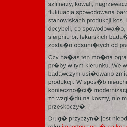
szlifierzy, kowali, nagrzewac
fluktuacja spowodowana ba
stanowiskach produkcji kos
decybeli, co spowodowa�o,
sierpniu br. lekarskich bad
zosta�o odsuni�tych od pr
Czy ha�as ten mo�na ogr
pr�by w tym kierunku. We 
badawczym usi�owano zmie
produkcji. W spos�b nieuch
konieczno�ci� modernizacj
ze wzgl�du na koszty, nie
przeskoczy�.
Drug� przyczyn� jest nieod
roku
importowano j� na kosy