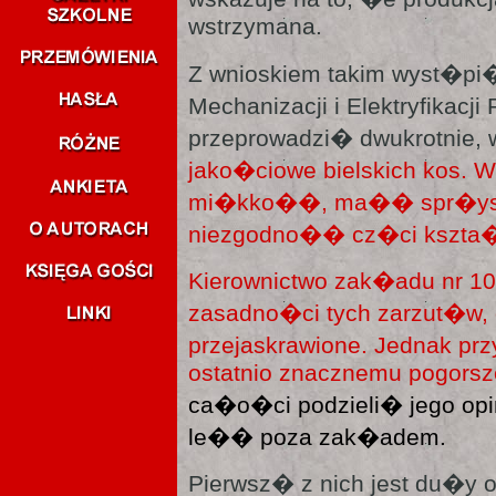
wstrzymana.
Z wnioskiem takim wyst�pi� 
Mechanizacji i Elektryfikacj
przeprowadzi� dwukrotnie, w
jako�ciowe bielskich kos.
mi�kko��, ma�� spr�yst
niezgodno�� cz�ci kszta�
Kierownictwo zak�adu nr 1
zasadno�ci tych zarzut�w,
przejaskrawione. Jednak pr
ostatnio znacznemu pogorsz
ca�o�ci podzieli� jego opi
le�� poza zak�adem.
Pierwsz� z nich jest du�y