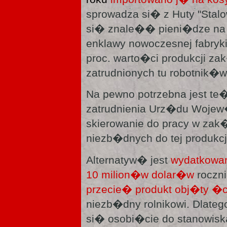
sprowadza si� z Huty "Sta
si� znale�� pieni�dze na 
enklawy nowoczesnej fabryk
proc. warto�ci produkcji z
zatrudnionych tu robotnik�w
Na pewno potrzebna jest t
zatrudnienia Urz�du Wojew�
skierowanie do pracy w zak�
niezb�dnych do tej produkcj
Alternatyw� jest
wydatkowan
10 milion�w dolar�w
roczn
przecie� produkt obj�ty 
niezb�dny rolnikowi. Dlate
si� osobi�cie do stanowisk