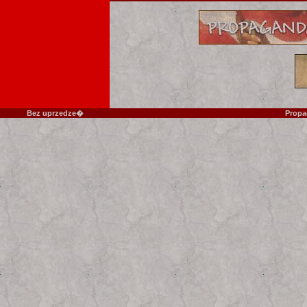
Bez uprzedze�
Propa