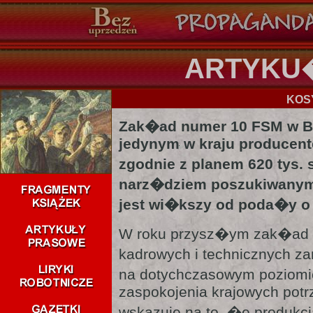
ARTYKU
KOS
Zak�ad numer 10 FSM w Bie
jedynym w kraju producent
zgodnie z planem 620 tys.
narz�dziem poszukiwanym 
jest wi�kszy od poda�y o 
W roku przysz�ym zak�ad 
kadrowych i technicznych 
na dotychczasowym poziom
zaspokojenia krajowych potrz
wskazuje na to, �e produk